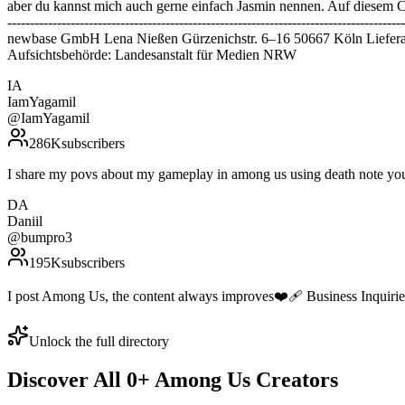
aber du kannst mich auch gerne einfach Jasmin nennen. Auf diesem Cha
--------------------------------------------------------------------------
newbase GmbH Lena Nießen Gürzenichstr. 6–16 50667 Köln Liefera
Aufsichtsbehörde: Landesanstalt für Medien NRW
IA
IamYagamil
@
IamYagamil
286K
subscribers
I share my povs about my gameplay in among us using death note you
DA
Daniil
@
bumpro3
195K
subscribers
I post Among Us, the content always improves❤️‍🩹 Business Inquiri
Unlock the full directory
Discover All
0
+
Among Us
Creators