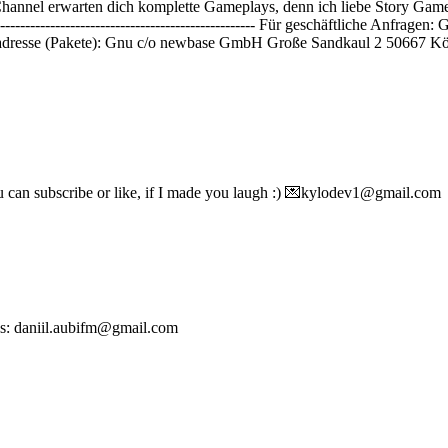
nnel erwarten dich komplette Gameplays, denn ich liebe Story Games und
----------------------------------------------------------------- Für geschäf
dresse (Pakete): Gnu c/o newbase GmbH Große Sandkaul 2 50667 Kö
 can subscribe or like, if I made you laugh :) 💌kylodev1@gmail.com
es: daniil.aubifm@gmail.com