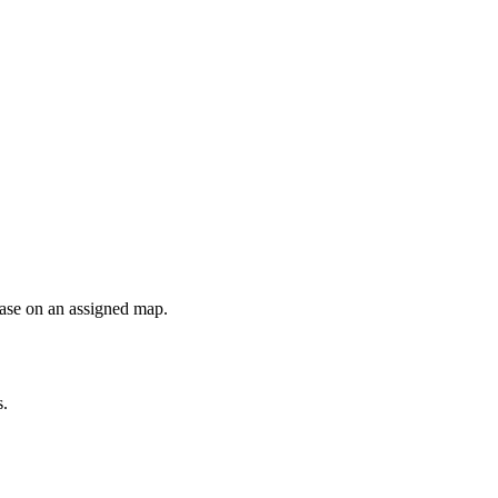
base on an assigned map.
s.