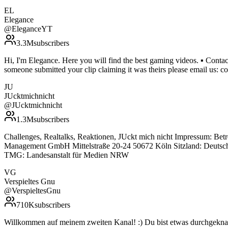
EL
Elegance
@
EleganceYT
3.3M
subscribers
Hi, I'm Elegance. Here you will find the best gaming videos. ▪ Contact
someone submitted your clip claiming it was theirs please email us:
JU
JUcktmichnicht
@
JUcktmichnicht
1.3M
subscribers
Challenges, Realtalks, Reaktionen, JUckt mich nicht Impressum: B
Management GmbH Mittelstraße 20-24 50672 Köln Sitzland: Deutschla
TMG: Landesanstalt für Medien NRW
VG
Verspieltes Gnu
@
VerspieltesGnu
710K
subscribers
Willkommen auf meinem zweiten Kanal! :) Du bist etwas durchgeknal